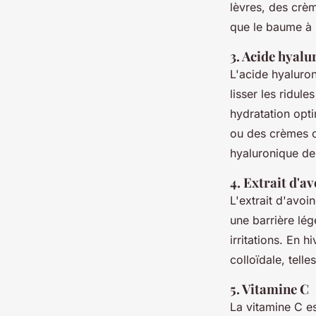
lèvres, des crèm
que le baume à 
3. Acide hyal
L'acide hyaluron
lisser les ridule
hydratation opt
ou des crèmes c
hyaluronique de
4. Extrait d'a
L'extrait d'avoi
une barrière lég
irritations. En h
colloïdale, tell
5. Vitamine C
La vitamine C es