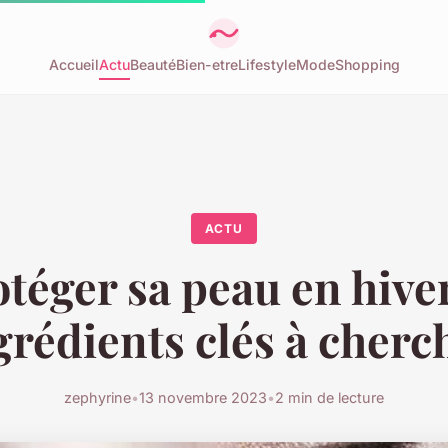
Accueil
Actu
Beauté
Bien-etre
Lifestyle
Mode
Shopping
ACTU
téger sa peau en hiver
grédients clés à cherc
zephyrine
•
13 novembre 2023
•
2 min de lecture