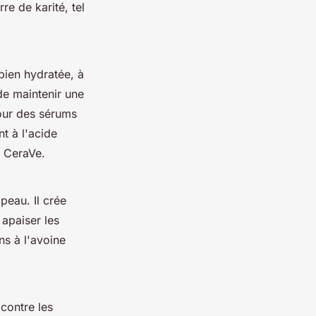
e de karité, tel
bien hydratée, à
 de maintenir une
pour des sérums
t à l'acide
e CeraVe.
 peau. Il crée
 apaiser les
ons à l'avoine
contre les