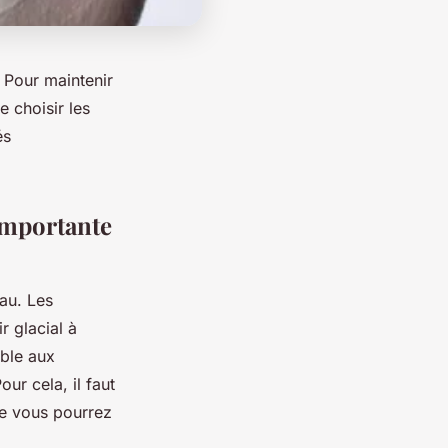
. Pour maintenir
e choisir les
és
 importante
eau. Les
r glacial à
able aux
our cela, il faut
ue vous pourrez