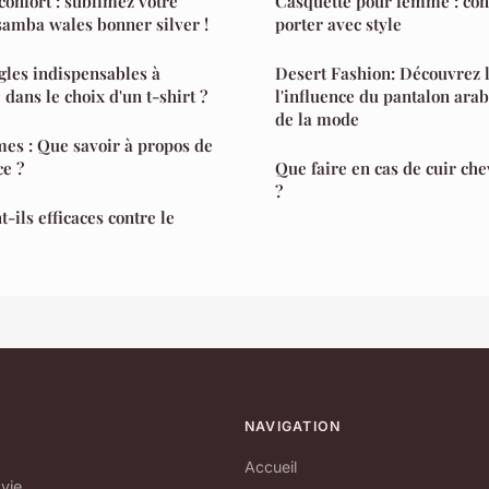
 confort : sublimez votre
Casquette pour femme : cons
 samba wales bonner silver !
porter avec style
ègles indispensables à
Desert Fashion: Découvrez l
dans le choix d'un t-shirt ?
l'influence du pantalon arab
de la mode
es : Que savoir à propos de
ce ?
Que faire en cas de cuir ch
?
t-ils efficaces contre le
NAVIGATION
Accueil
 vie.