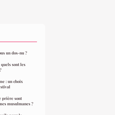
ous un dos-nu ?
 quels sont les
?
me : un choix
stival
 prière sont
mes musulmanes ?