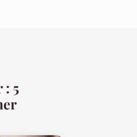
 : 5
her