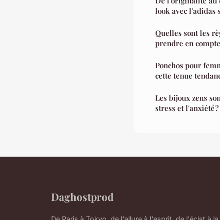
De l'originalité au
look avec l'adidas
Quelles sont les r
prendre en compte 
Ponchos pour femm
cette tenue tendan
Les bijoux zens son
stress et l'anxiété ?
Daghostprod
De Paris à Tokyo, de l'allure à l'esprit, de l'éclat à la