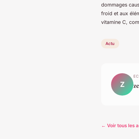
dommages causés
froid et aux élé
vitamine C, com
Actu
EC
Z
z
← Voir tous les a