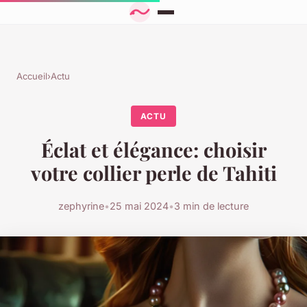
Accueil
›
Actu
ACTU
Éclat et élégance: choisir
votre collier perle de Tahiti
zephyrine
•
25 mai 2024
•
3 min de lecture