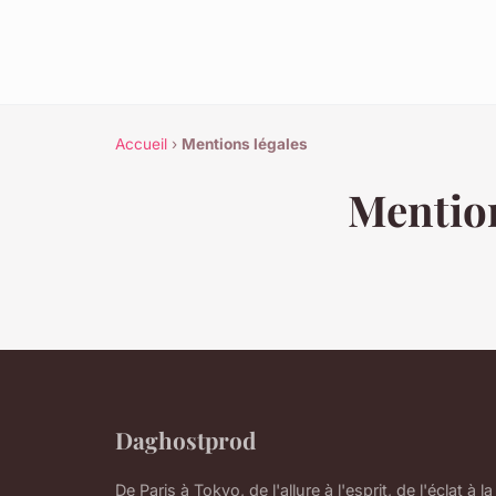
Accueil
›
Mentions légales
Mention
Daghostprod
De Paris à Tokyo, de l'allure à l'esprit, de l'éclat à la