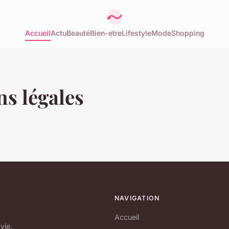
Accueil
Actu
Beauté
Bien-etre
Lifestyle
Mode
Shopping
s légales
NAVIGATION
Accueil
 vie.